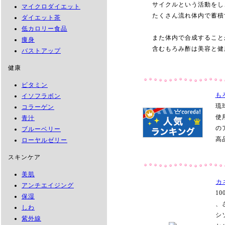
サイクルという活動をし、
マイクロダイエット
たくさん流れ体内で蓄積す
ダイエット茶
低カロリー食品
また体内で合成することがで
痩身
含むもろみ酢は美容と健康
バストアップ
健康
ビタミン
も
イソフラボン
琉
コラーゲン
使
青汁
の
ブルーベリー
高
ローヤルゼリー
9
スキンケア
美肌
カ
アンチエイジング
1
保湿
、
しわ
シ
紫外線