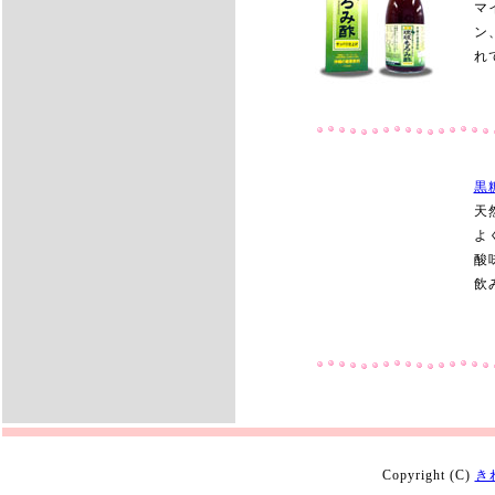
マ
ン
れ
7
黒
天
よ
酸
飲
9
Copyright (C)
き