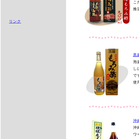
こ
推
7
リンク
黒
泡
し
で
使
7
沖
沖
ワ