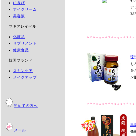
セ
にきび
ア
アイクリーム
3
美容液
マキアレイベル
W
化粧品
サプリメント
健康食品
琉
韓国ブランド
も
を
スキンケア
ン
メイクアップ
1
初めての方へ
黒
メール
発