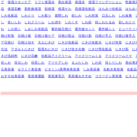
ア
保湿スキンケア
リフト保湿水
美白保湿
保湿水
保湿ファンデーション
乾燥保
品
保湿石鹸
肌乾燥保湿
顔保湿
保湿ゲル
高保湿化粧品
はちみつ化粧品
はちみ
しわ化粧品
しわとり
しわ取り
眉間しわ
顔しわ
しわ対策
口元しわ
しわ改善
し
笑いしわ
しわクリーム
しわ消す
しわくす
しわ顔
顔しわたるみ
顔しわとり
わ
しわ効く
しみしわ化粧品
紫外線日焼け
紫外線カット
紫外線シミ
ビューティ
焼け対策
日焼け後
日焼け後ケア
日焼け防止
日焼け肌
日焼け手入
日焼け後手入
ア日焼け
日焼け治す
大人にきび
にきび化粧品
にきび化粧水
にきび対策
にきび
方法
アダルトにきび
肌荒れにきび
にきび吹き出物
にきび用化粧品
にきび肌
に
きび洗顔料
にきび石鹸
化粧品アイクリーム
アイクリームくま
アイクリームクマ
目しわ
目元しわ
目尻しわ
アイケアしわ
まぶたしわ
しわ目
目じりしわ
美白美
元美容液
セラミド美容液
ビタミンc誘導体美容液
しみ美容液
化粧水美容液
化粧品
おすすめ美容液
美容液通販
美容液毛穴
美容液おすすめ
コラーゲン美容液
ビタミ