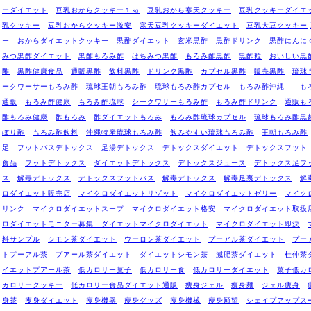
ーダイエット
豆乳おからクッキー１㎏
豆乳おから寒天クッキー
豆乳クッキーダイエ
乳クッキー
豆乳おからクッキー激安
寒天豆乳クッキーダイエット
豆乳大豆クッキー
ー
おからダイエットクッキー
黒酢ダイエット
玄米黒酢
黒酢ドリンク
黒酢にんに
みつ黒酢ダイエット
黒酢もろみ酢
はちみつ黒酢
もろみ酢黒酢
黒酢粒
おいしい黒
酢
黒酢健康食品
通販黒酢
飲料黒酢
ドリンク黒酢
カプセル黒酢
販売黒酢
琉球
ークワーサーもろみ酢
琉球王朝もろみ酢
琉球もろみ酢カプセル
もろみ酢沖縄
も
通販
もろみ酢健康
もろみ酢琉球
シークワサーもろみ酢
もろみ酢ドリンク
通販も
酢もろみ健康
酢もろみ
酢ダイエットもろみ
もろみ酢琉球カプセル
琉球もろみ酢黒
ぼり酢
もろみ酢飲料
沖縄特産琉球もろみ酢
飲みやすい琉球もろみ酢
王朝もろみ酢
足
フットバスデトックス
足湯デトックス
デトックスダイエット
デトックスフット
食品
フットデトックス
ダイエットデトックス
デトックスジュース
デトックス足フ
ス
解毒デトックス
デトックスフットバス
解毒デトックス
解毒足裏デトックス
解
ロダイエット販売店
マイクロダイエットリゾット
マイクロダイエットゼリー
マイク
リンク
マイクロダイエットスープ
マイクロダイエット格安
マイクロダイエット取扱
ロダイエットモニター募集 ダイエットマイクロダイエット
マイクロダイエット即決
料サンプル
シモン茶ダイエット
ウーロン茶ダイエット
プーアル茶ダイエット
プー
トプーアル茶
プアール茶ダイエット
ダイエットシモン茶
減肥茶ダイエット
杜仲茶
イエットプアール茶
低カロリー菓子
低カロリー食
低カロリーダイエット
菓子低カ
カロリークッキー
低カロリー食品ダイエット通販
痩身ジェル
痩身麺
ジェル痩身
身茶
痩身ダイエット
痩身機器
痩身グッズ
痩身機械
痩身願望
シェイプアップス