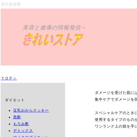
毛穴美容液
美容と健康の情報発信～
ＴＯＰ＞
ダメージを受けた肌に
集中ケアでダメージを回復
ダイエット
豆乳おからクッキー
スペシャルケアのときに使用
黒酢
使用するタイプのものがあり
もろみ酢
ワンランク上の肌を手に入
デトックス