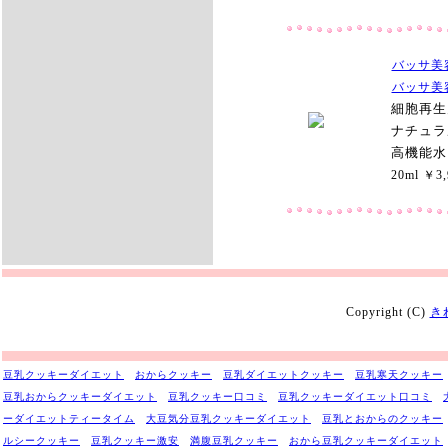
バッサ美容
バッサ美容
細胞再生
ナチュラ
高機能水
20ml ￥3
Copyright (C)
き
豆乳クッキーダイエット
おからクッキー
豆乳ダイエットクッキー
豆乳寒天クッキー
豆乳おからクッキーダイエット
豆乳クッキー口コミ
豆乳クッキーダイエット口コミ
ーダイエットティータイム
大豆気分豆乳クッキーダイエット
豆乳とおからのクッキー
ルシークッキー
豆乳クッキー激安
満腹豆乳クッキー
おから豆乳クッキーダイエット