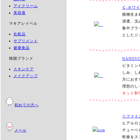
アイクリーム
Ｃ-ホワ
美容液
植物生ま
浸透。沈
マキアレイベル
集中ブラ
化粧品
としたジ
サプリメント
30
健康食品
韓国ブランド
NANO
ビタミン
スキンケア
しみ、し
メイクアップ
方におす
理想のし
ネット割
初めての方へ
リファイ
ヒアルロ
チューベ
メール
乾燥をス